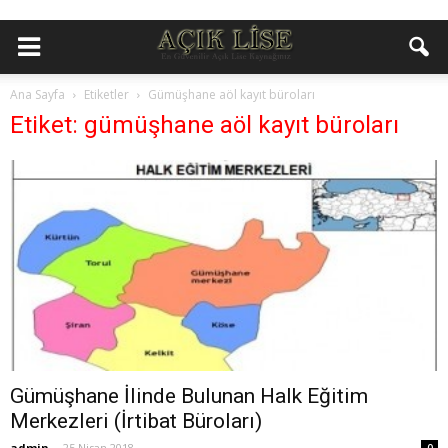
Ana Sayfa
Etiketler
Gümüşhane aöl kayıt büroları
Etiket: gümüşhane aöl kayıt büroları
Gümüşhane İlinde Bulunan Halk Eğitim
Merkezleri (İrtibat Büroları)
admin
-
25 Nisan 2018