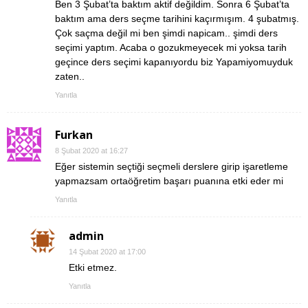
Ben 3 Şubat’ta baktım aktif değildim. Sonra 6 Şubat’ta
baktım ama ders seçme tarihini kaçırmışım. 4 şubatmış.
Çok saçma değil mi ben şimdi napicam.. şimdi ders
seçimi yaptım. Acaba o gozukmeyecek mi yoksa tarih
geçince ders seçimi kapanıyordu biz Yapamiyomuyduk
zaten..
Yanıtla
Furkan
8 Şubat 2020 at 16:27
Eğer sistemin seçtiği seçmeli derslere girip işaretleme
yapmazsam ortaöğretim başarı puanına etki eder mi
Yanıtla
admin
14 Şubat 2020 at 17:00
Etki etmez.
Yanıtla