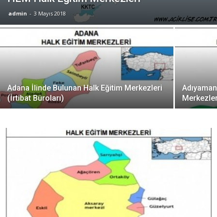
admin
-
3 Mayıs 2018
Adana İlinde Bulunan Halk Eğitim Merkezleri
Adıyaman 
(İrtibat Büroları)
Merkezleri