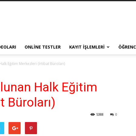
DEOLARI
ONLINE TESTLER
KAYIT İŞLEMLERI
ÖĞRENCI
alk Eğitim Merkezleri (İrtibat Büroları)
ulunan Halk Eğitim
t Büroları)
5388
0
ş