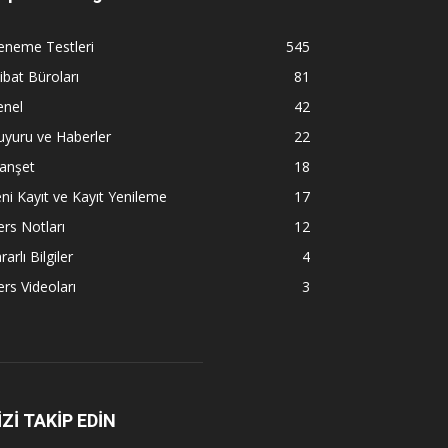
eneme Testleri
545
tibat Büroları
81
enel
42
yuru ve Haberler
22
anşet
18
ni Kayıt ve Kayıt Yenileme
17
rs Notları
12
rarlı Bilgiler
4
rs Videoları
3
İZİ TAKİP EDİN