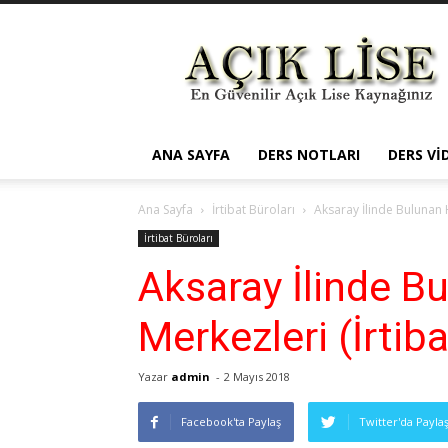
Açık
Öğretim
Lisesi
ANA SAYFA
DERS NOTLARI
DERS VI
Ana Sayfa
İrtibat Büroları
Aksaray İlinde Bulunan H
İrtibat Büroları
Aksaray İlinde B
Merkezleri (İrtiba
Yazar
admin
-
2 Mayıs 2018
Facebook'ta Paylaş
Twitter'da Payla