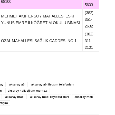
68100
5603
(382)
MEHMET AKİF ERSOY MAHALLESİ ESKİ
351-
YUNUS EMRE İLKÖĞRETİM OKULU BİNASI
2632
(382)
ÖZAL MAHALLESİ SAĞLIK CADDESİ NO:1
311-
2101
ray
aksaray aöl
aksaray aöl iletişim telefonları
rı
aksaray halk eğitim merkezi
aksaray maöl
aksaray maöl kayıt büroları
aksaray meb
etişim