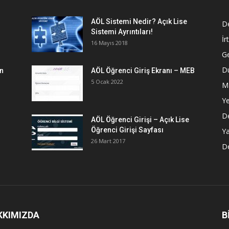
AÖL Sistemi Nedir? Açık Lise
D
Sistemi Ayrıntıları!
İr
16 Mayıs 2018
G
Du
en
AÖL Öğrenci Giriş Ekranı – MEB
5 Ocak 2022
M
Ye
De
AÖL Öğrenci Girişi – Açık Lise
Öğrenci Girişi Sayfası
Ya
26 Mart 2017
De
KKIMIZDA
B