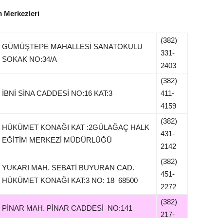
m Merkezleri
(382)
GÜMÜŞTEPE MAHALLESİ SANATOKULU
331-
SOKAK NO:34/A
2403
(382)
İBNİ SİNA CADDESİ NO:16 KAT:3
411-
4159
(382)
HÜKÜMET KONAĞI KAT :2GÜLAĞAÇ HALK
431-
EĞİTİM MERKEZİ MÜDÜRLÜĞÜ
2142
(382)
YUKARI MAH. SEBATİ BUYURAN CAD.
451-
HÜKÜMET KONAĞI KAT:3 NO: 18 68500
2272
(382)
PİNAR MAH. PİNAR CADDESİ NO:141
217-