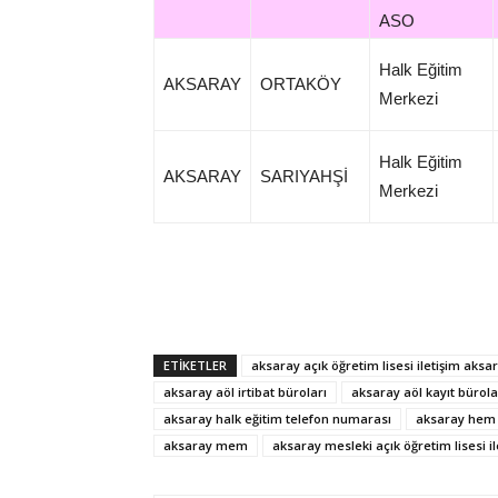
ASO
Halk Eğitim
AKSARAY
ORTAKÖY
Merkezi
Halk Eğitim
AKSARAY
SARIYAHŞİ
Merkezi
ETİKETLER
aksaray açık öğretim lisesi iletişim aksa
aksaray aöl irtibat büroları
aksaray aöl kayıt bürola
aksaray halk eğitim telefon numarası
aksaray hem
aksaray mem
aksaray mesleki açık öğretim lisesi il