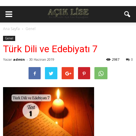
Ana Sayfa
Genel
Genel
Türk Dili ve Edebiyatı 7
Yazar
admin
-
30 Haziran 2019
2987
0