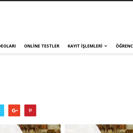
DEOLARI
ONLINE TESTLER
KAYIT İŞLEMLERI
ÖĞRENCI
ş