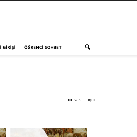
 GIRIŞI
ÖĞRENCI SOHBET
5265
0