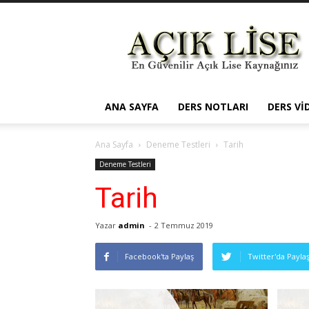
Açık
Öğretim
Lisesi
ANA SAYFA
DERS NOTLARI
DERS VI
Ana Sayfa
Deneme Testleri
Tarih
Deneme Testleri
Tarih
Yazar
admin
-
2 Temmuz 2019
Facebook'ta Paylaş
Twitter'da Payla