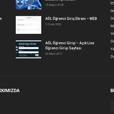
İr
16 Mayıs 2018
G
Du
en
AÖL Öğrenci Giriş Ekranı – MEB
5 Ocak 2022
M
Ye
De
AÖL Öğrenci Girişi – Açık Lise
Öğrenci Girişi Sayfası
Ya
26 Mart 2017
De
KKIMIZDA
B