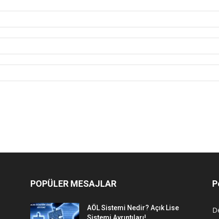
POPÜLER MESAJLAR
P
AÖL Sistemi Nedir? Açık Lise
D
Sistemi Ayrıntıları!