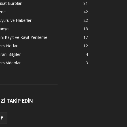
tibat Büroları
81
enel
42
yuru ve Haberler
22
anşet
18
ni Kayıt ve Kayıt Yenileme
17
rs Notları
12
rarlı Bilgiler
4
rs Videoları
3
İZİ TAKİP EDİN