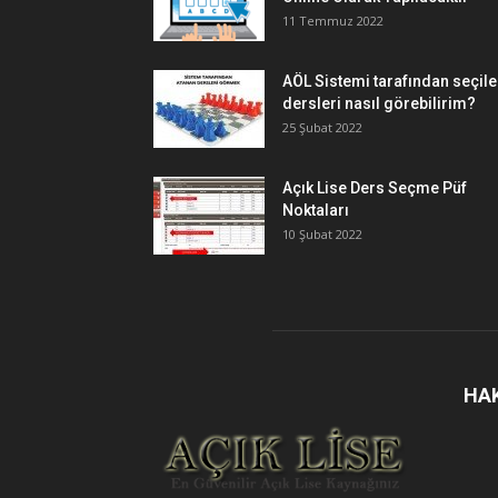
11 Temmuz 2022
AÖL Sistemi tarafından seçil
dersleri nasıl görebilirim?
25 Şubat 2022
Açık Lise Ders Seçme Püf
Noktaları
10 Şubat 2022
HA