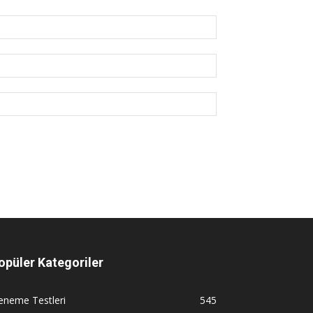
opüler Kategoriler
eneme Testleri
545