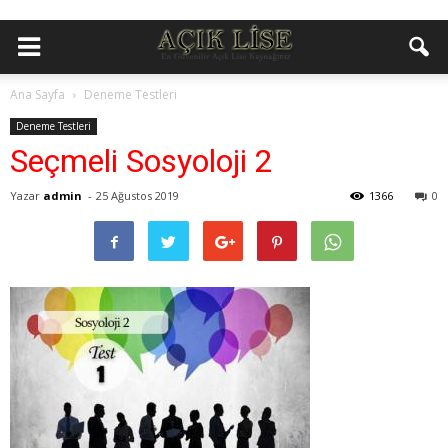
Ana Sayfa
Deneme Testleri
Deneme Testleri
Seçmeli Sosyoloji 2
Yazar
admin
-
25 Ağustos 2019
1366
0