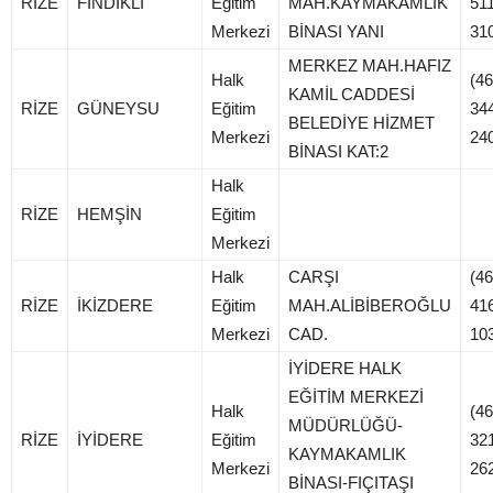
RİZE
FINDIKLI
Eğitim
MAH.KAYMAKAMLIK
511
Merkezi
BİNASI YANI
31
MERKEZ MAH.HAFIZ
Halk
(46
KAMİL CADDESİ
RİZE
GÜNEYSU
Eğitim
34
BELEDİYE HİZMET
Merkezi
24
BİNASI KAT:2
Halk
RİZE
HEMŞİN
Eğitim
Merkezi
Halk
CARŞI
(46
RİZE
İKİZDERE
Eğitim
MAH.ALİBİBEROĞLU
41
Merkezi
CAD.
10
İYİDERE HALK
EĞİTİM MERKEZİ
Halk
(46
MÜDÜRLÜĞÜ-
RİZE
İYİDERE
Eğitim
32
KAYMAKAMLIK
Merkezi
26
BİNASI-FIÇITAŞI