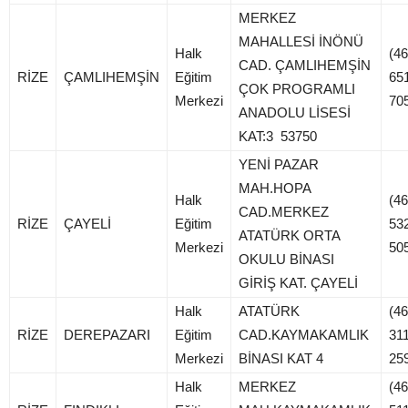
MERKEZ
MAHALLESİ İNÖNÜ
Halk
(46
CAD. ÇAMLIHEMŞİN
RİZE
ÇAMLIHEMŞİN
Eğitim
65
ÇOK PROGRAMLI
Merkezi
70
ANADOLU LİSESİ
KAT:3 53750
YENİ PAZAR
MAH.HOPA
Halk
(46
CAD.MERKEZ
RİZE
ÇAYELİ
Eğitim
53
ATATÜRK ORTA
Merkezi
50
OKULU BİNASI
GİRİŞ KAT. ÇAYELİ
Halk
ATATÜRK
(46
RİZE
DEREPAZARI
Eğitim
CAD.KAYMAKAMLIK
311
Merkezi
BİNASI KAT 4
25
Halk
MERKEZ
(46