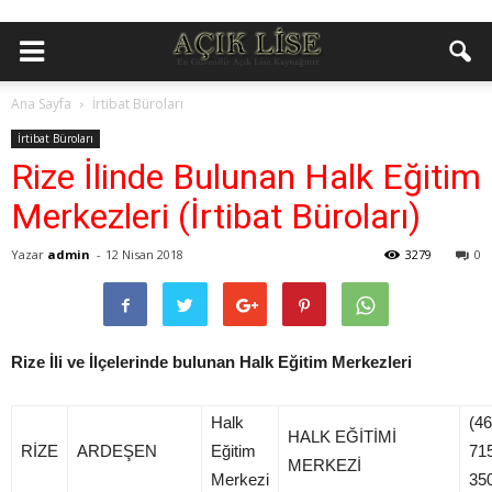
Ana Sayfa
İrtibat Büroları
İrtibat Büroları
Rize İlinde Bulunan Halk Eğitim
Merkezleri (İrtibat Büroları)
Yazar
admin
-
12 Nisan 2018
3279
0
Rize İli ve İlçelerinde bulunan Halk Eğitim Merkezleri
Halk
(46
HALK EĞİTİMİ
RİZE
ARDEŞEN
Eğitim
71
MERKEZİ
Merkezi
35