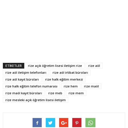
ETİKETLER
rize açık öğretim lisesi iletişim rize
rize aöl
rize aöl iletişim telefonları
rize aöl irtibat büroları
rize aöl kayıt büroları
rize halk eğitim merkezi
rize halk eğitim telefon numarası
rize hem
rize maöl
rize maöl kayıt büroları
rize meb
rize mem
rize mesleki açık öğretim lisesi iletişim