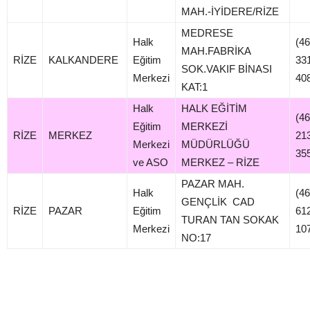
MAH.-İYİDERE/RİZE
MEDRESE
Halk
(46
MAH.FABRİKA
RİZE
KALKANDERE
Eğitim
33
SOK.VAKIF BİNASI
Merkezi
40
KAT:1
Halk
HALK EĞİTİM
(46
Eğitim
MERKEZİ
RİZE
MERKEZ
21
Merkezi
MÜDÜRLÜĞÜ
35
ve ASO
MERKEZ – RİZE
PAZAR MAH.
Halk
(46
GENÇLİK CAD
RİZE
PAZAR
Eğitim
61
TURAN TAN SOKAK
Merkezi
10
NO:17