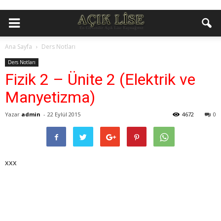
Ana Sayfa
Ders Notları
Ders Notları
Fizik 2 – Ünite 2 (Elektrik ve
Manyetizma)
Yazar
admin
-
22 Eylül 2015
4672
0
xxx