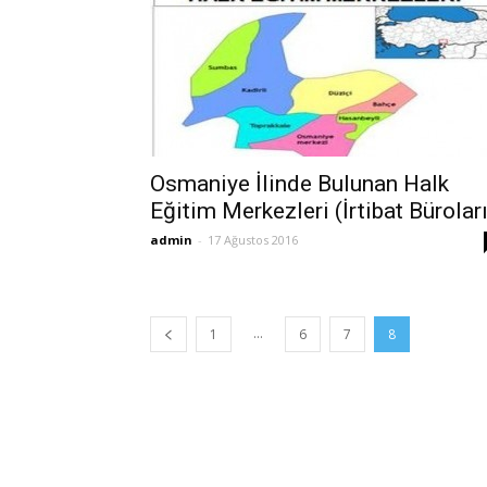
Osmaniye İlinde Bulunan Halk
Eğitim Merkezleri (İrtibat Büroları
admin
-
17 Ağustos 2016
...
1
6
7
8