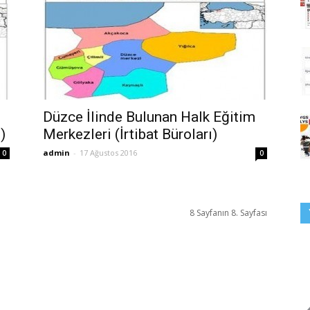
Düzce İlinde Bulunan Halk Eğitim
)
Merkezleri (İrtibat Büroları)
admin
-
17 Ağustos 2016
0
0
8 Sayfanın 8. Sayfası