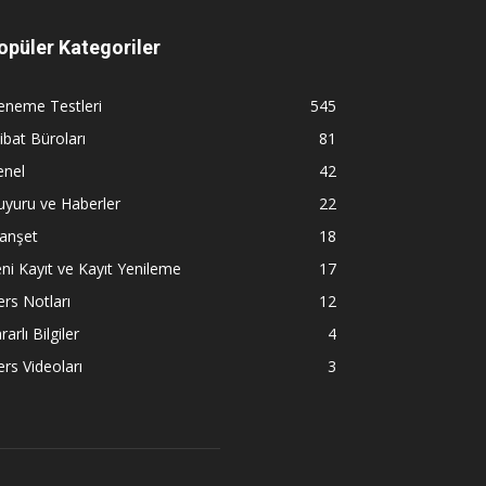
opüler Kategoriler
eneme Testleri
545
tibat Büroları
81
enel
42
yuru ve Haberler
22
anşet
18
ni Kayıt ve Kayıt Yenileme
17
rs Notları
12
rarlı Bilgiler
4
rs Videoları
3