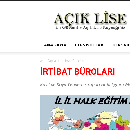
Açık
Öğretim
Lisesi
ANA SAYFA
DERS NOTLARI
DERS VI
Ana Sayfa
İrtibat Büroları
İRTIBAT BÜROLARI
Kayıt ve Kayıt Yenileme Yapan Halk Eğitim Me