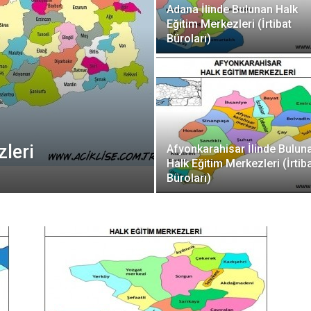
Adana İlinde Bulunan Halk
Eğitim Merkezleri (İrtibat
Büroları)
leri
Afyonkarahisar İlinde Bulun
Halk Eğitim Merkezleri (İrtib
Büroları)