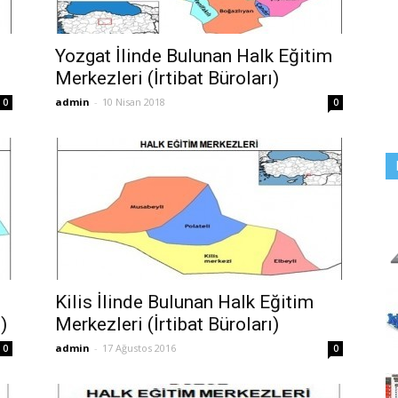
Yozgat İlinde Bulunan Halk Eğitim
Merkezleri (İrtibat Büroları)
admin
-
10 Nisan 2018
0
0
Kilis İlinde Bulunan Halk Eğitim
)
Merkezleri (İrtibat Büroları)
admin
-
17 Ağustos 2016
0
0