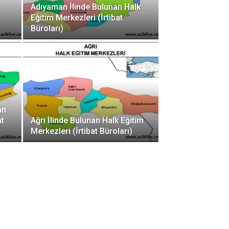
Adıyaman İlinde Bulunan Halk
Eğitim Merkezleri (İrtibat
Büroları)
an
at
Ağrı İlinde Bulunan Halk Eğitim
Merkezleri (İrtibat Büroları)