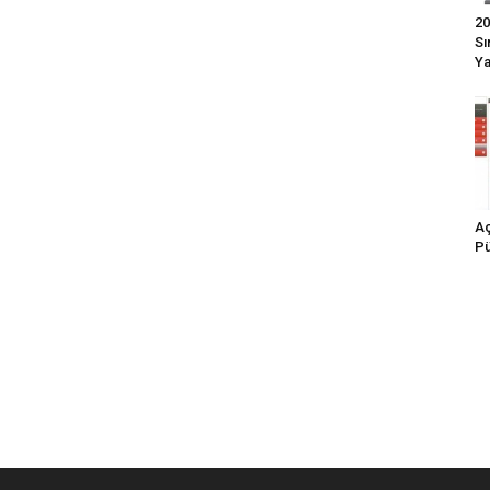
20
Sı
Ya
Aç
Pü