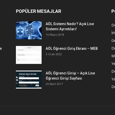
POPÜLER MESAJLAR
P
AÖL Sistemi Nedir? Açık Lise
D
Sistemi Ayrıntıları!
İr
16 Mayıs 2018
G
Du
en
AÖL Öğrenci Giriş Ekranı – MEB
5 Ocak 2022
M
Ye
De
AÖL Öğrenci Girişi – Açık Lise
Öğrenci Girişi Sayfası
Ya
26 Mart 2017
De