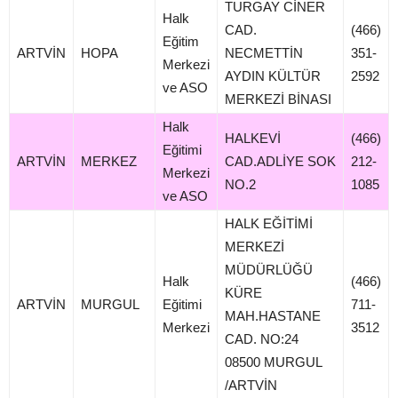
TURGAY CİNER
Halk
CAD.
(466)
Eğitim
ARTVİN
HOPA
NECMETTİN
351-
Merkezi
AYDIN KÜLTÜR
2592
ve ASO
MERKEZİ BİNASI
Halk
HALKEVİ
(466)
Eğitimi
ARTVİN
MERKEZ
CAD.ADLİYE SOK
212-
Merkezi
NO.2
1085
ve ASO
HALK EĞİTİMİ
MERKEZİ
MÜDÜRLÜĞÜ
Halk
(466)
KÜRE
ARTVİN
MURGUL
Eğitimi
711-
MAH.HASTANE
Merkezi
3512
CAD. NO:24
08500 MURGUL
/ARTVİN