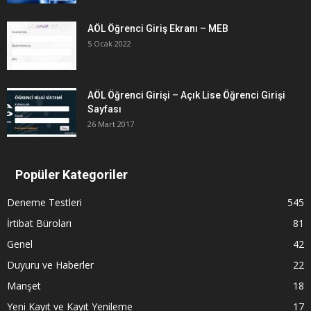
AÖL Öğrenci Giriş Ekranı – MEB
5 Ocak 2022
AÖL Öğrenci Girişi – Açık Lise Öğrenci Girişi
Sayfası
26 Mart 2017
Popüler Kategoriler
Deneme Testleri
545
İrtibat Büroları
81
Genel
42
Duyuru ve Haberler
22
Manşet
18
Yeni Kayıt ve Kayıt Yenileme
17