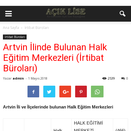
Ana Sayfa
İrtibat Büroları
İrtibat Büroları
Artvin İlinde Bulunan Halk
Eğitim Merkezleri (İrtibat
Büroları)
Yazar
admin
-
1 Mayıs 2018
2539
0
Artvin İli ve İlçelerinde bulunan Halk Eğitim Merkezleri
HALK EĞİTİMİ
Halk
MERKEZİ
(466)