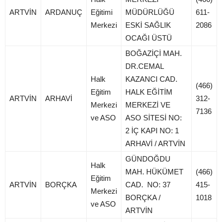
ARTVİN
ARDANUÇ
Eğitimi
MÜDÜRLÜĞÜ
611-
Merkezi
ESKİ SAĞLIK
2086
OCAĞI ÜSTÜ
BOĞAZİÇİ MAH.
DR.CEMAL
Halk
KAZANCI CAD.
(466)
Eğitim
HALK EĞİTİM
ARTVİN
ARHAVİ
312-
Merkezi
MERKEZİ VE
7136
ve ASO
ASO SİTESİ NO:
2 İÇ KAPI NO: 1
ARHAVİ / ARTVİN
GÜNDOĞDU
Halk
MAH. HÜKÜMET
(466)
Eğitim
ARTVİN
BORÇKA
CAD. NO: 37
415-
Merkezi
BORÇKA /
1018
ve ASO
ARTVİN